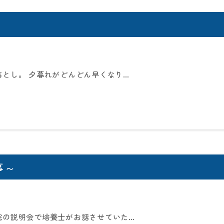
落とし。 夕暮れがどんどん早くなり…
事～
院の説明会で培養士がお話させていた…