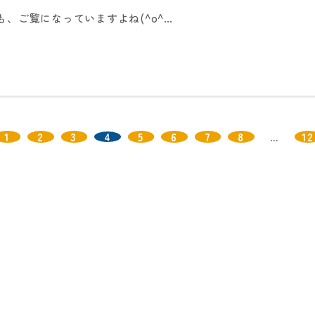
、ご覧になっていますよね(^o^…
1
2
3
4
5
6
7
8
…
12