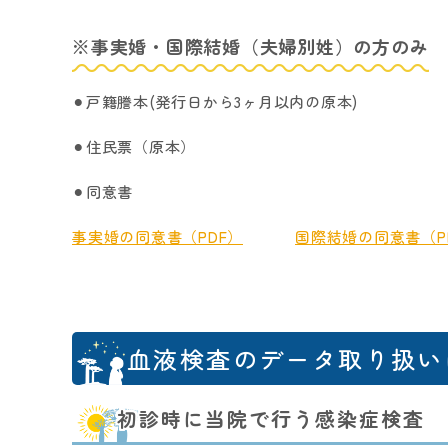
※事実婚・国際結婚（夫婦別姓）の方のみ
⚫︎戸籍謄本(発行日から3ヶ月以内の原本)
⚫︎住民票（原本）
⚫︎同意書
事実婚の同意書（PDF）
国際結婚の同意書（P
血液検査のデータ取り扱い
初診時に当院で行う感染症検査