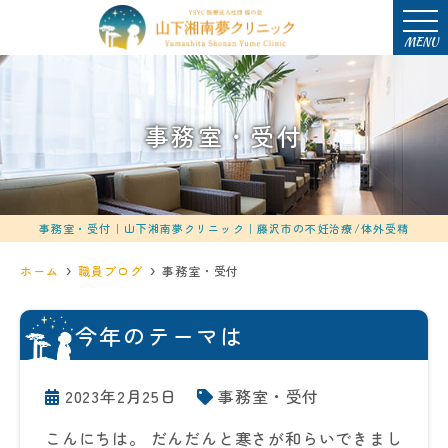
MENU
事務室・受付
事務室・受付｜山下湘南夢クリニック｜藤沢市の不妊治療/体外受精
ホーム
職員ブログ
事務室・受付
今年のテーマは
2023年2月25日
事務室・受付
こんにちは。 だんだんと寒さが和らいできまし