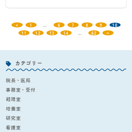
«
1
…
6
7
8
9
10
11
12
13
14
…
62
»
カテゴリー
院長・医局
事務室・受付
経理室
培養室
研究室
看護室