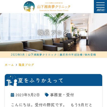
MENU
職員ブログ
2023年9月｜山下湘南夢クリニック｜藤沢市の不妊治療/体外受精
ホーム
職員ブログ
夏をふりかえって
2023年9月2日
事務室・受付
こんにちは。受付の野尻です。 もう9月だと