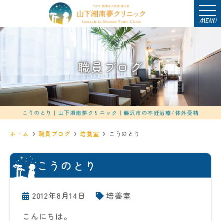
MENU
職員ブログ
こうのとり｜山下湘南夢クリニック｜藤沢市の不妊治療/体外受精
ホーム
職員ブログ
培養室
こうのとり
こうのとり
2012年8月14日
培養室
こんにちは。