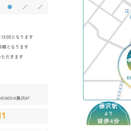
●
／
／
3:00となります
診察となります
いただきます
ENEDIX藤沢4F
藤沢駅
11
より
徒歩4分