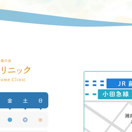
金
土
日
●
◎
※