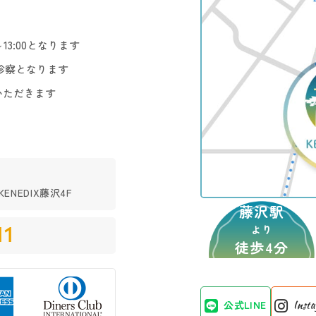
3:00となります
診察となります
いただきます
ENEDIX藤沢4F
藤沢駅
11
より
徒歩4分
公式LINE
Inst