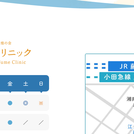
金
土
日
●
◎
※
●
／
／