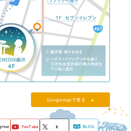
Googlemapで見る
agram
YouTube
BLOG
X