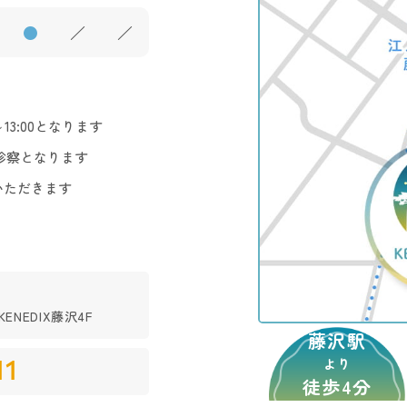
●
／
／
3:00となります
診察となります
いただきます
ENEDIX藤沢4F
藤沢駅
11
より
徒歩4分