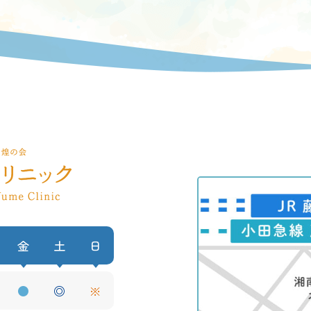
金
土
日
●
◎
※