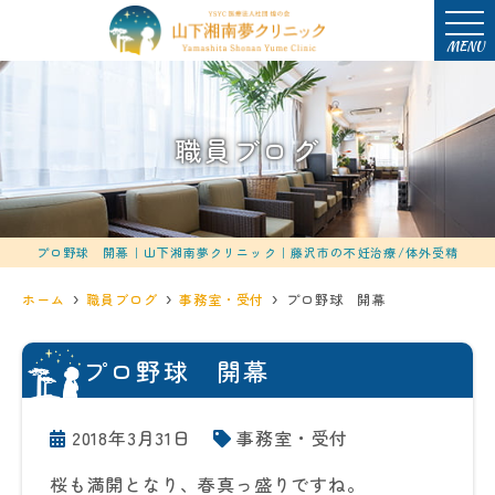
MENU
職員ブログ
プロ野球 開幕｜山下湘南夢クリニック｜藤沢市の不妊治療/体外受精
ホーム
職員ブログ
事務室・受付
プロ野球 開幕
プロ野球 開幕
2018年3月31日
事務室・受付
桜も満開となり、春真っ盛りですね。