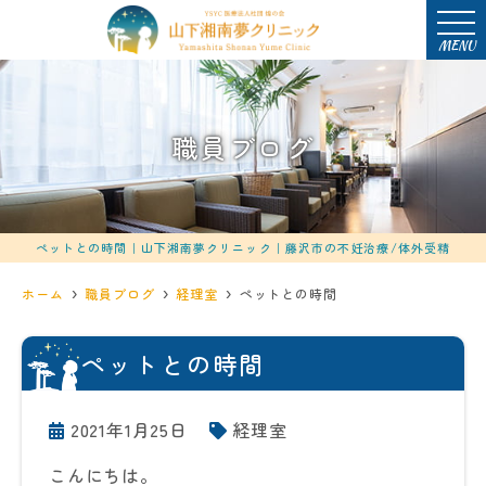
MENU
職員ブログ
ペットとの時間｜山下湘南夢クリニック｜藤沢市の不妊治療/体外受精
ホーム
職員ブログ
経理室
ペットとの時間
ペットとの時間
2021年1月25日
経理室
こんにちは。