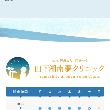
診療時間
月
火
水
木
金
土
日
10:00
●
●
●
●
●
◎
※