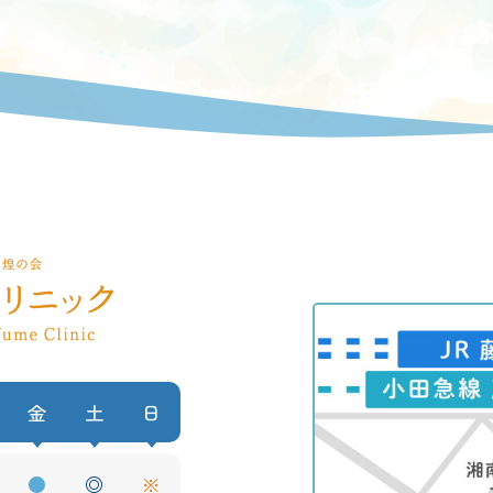
金
土
日
●
◎
※