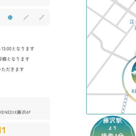
●
／
／
3:00となります
診察となります
いただきます
ENEDIX藤沢4F
藤沢駅
11
より
徒歩4分