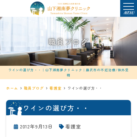
MENU
職員ブログ
ワインの選び方・・｜山下湘南夢クリニック｜藤沢市の不妊治療/体外受
精
ホーム
職員ブログ
看護室
ワインの選び方・・
ワインの選び方・・
2012年9月13日
看護室