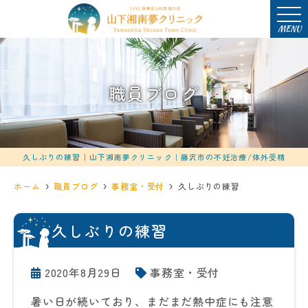
MENU
職員ブログ
久しぶりの練習｜山下湘南夢クリニック｜藤沢市の不妊治療/体外受精
ホーム
職員ブログ
事務室・受付
久しぶりの練習
久しぶりの練習
2020年8月29日
事務室・受付
暑い日が続いており、まだまだ熱中症にも注意