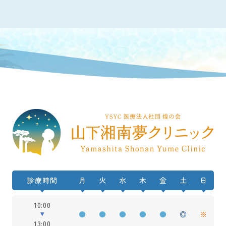
診療時間
月
火
水
木
金
土
日
10:00
●
●
●
●
●
◎
※
13:00