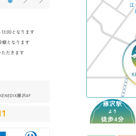
●
／
／
3:00となります
診察となります
いただきます
ENEDIX藤沢4F
藤沢駅
11
より
徒歩4分