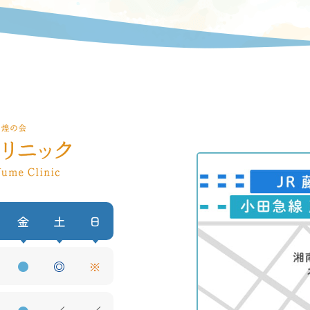
金
土
日
●
◎
※