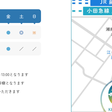
金
土
日
●
◎
※
●
／
／
3:00となります
診察となります
いただきます