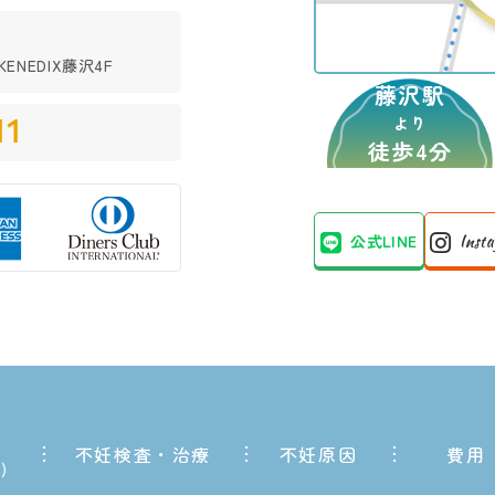
ENEDIX藤沢4F
藤沢駅
11
より
徒歩4分
公式LINE
Inst
不妊検査・治療
不妊原因
費用
内