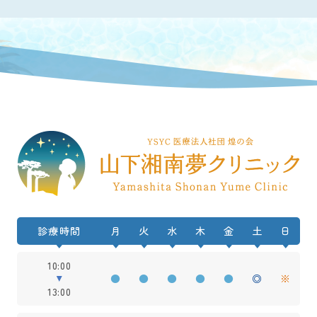
診療時間
月
火
水
木
金
土
日
10:00
●
●
●
●
●
◎
※
13:00