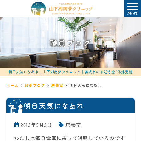
MENU
職員ブログ
明日天気になあれ｜山下湘南夢クリニック｜藤沢市の不妊治療/体外受精
ホーム
職員ブログ
培養室
明日天気になあれ
明日天気になあれ
2013年5月3日
培養室
わたしは毎日電車に乗って通勤しているのです