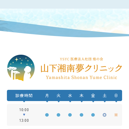
診療時間
月
火
水
木
金
土
日
10:00
●
●
●
●
●
◎
※
13:00