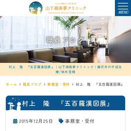
MENU
職員ブログ
村上 隆 『五百羅漢図展』｜山下湘南夢クリニック｜藤沢市の不妊治
療/体外受精
ホーム
職員ブログ
事務室・受付
村上 隆 『五百羅漢図展』
村上 隆 『五百羅漢図展』
2015年12月25日
事務室・受付