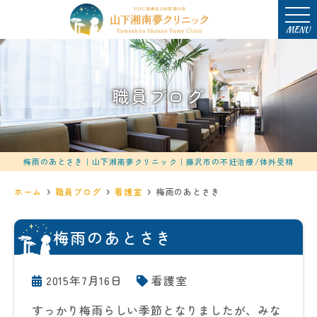
MENU
職員ブログ
梅雨のあとさき｜山下湘南夢クリニック｜藤沢市の不妊治療/体外受精
ホーム
職員ブログ
看護室
梅雨のあとさき
梅雨のあとさき
2015年7月16日
看護室
すっかり梅雨らしい季節となりましたが、みな