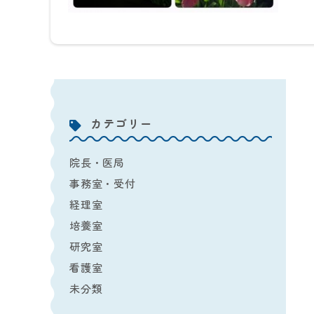
カテゴリー
院長・医局
事務室・受付
経理室
培養室
研究室
看護室
未分類