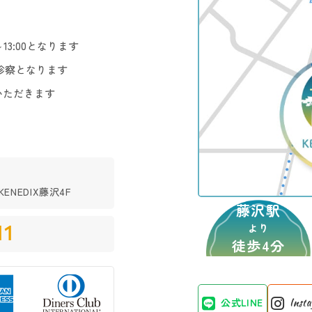
3:00となります
診察となります
いただきます
ENEDIX藤沢4F
藤沢駅
11
より
徒歩4分
公式LINE
Inst