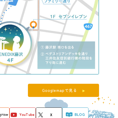
Googlemapで見る
agram
YouTube
BLOG
X