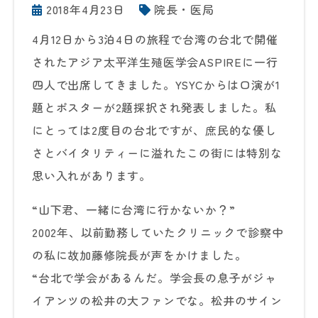
2018年4月23日
院長・医局
4月12日から3泊4日の旅程で台湾の台北で開催
されたアジア太平洋生殖医学会ASPIREに一行
四人で出席してきました。YSYCからは口演が1
題とポスターが2題採択され発表しました。私
にとっては2度目の台北ですが、庶民的な優し
さとバイタリティーに溢れたこの街には特別な
思い入れがあります。
“山下君、一緒に台湾に行かないか？”
2002年、以前勤務していたクリニックで診察中
の私に故加藤修院長が声をかけました。
“台北で学会があるんだ。学会長の息子がジャ
イアンツの松井の大ファンでな。松井のサイン