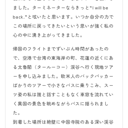
ました。ターミネーターならきっと“I will be
back.”と呟いたと思います。いつか自分の力で
この場所に戻ってきたいという思いが強く私の
心の中に湧き上がってきました。
帰国のフライトまでずいぶん時間があったの
で、空港で台湾の東海岸の町、花蓮の近くにあ
る太魯閣（タールーコー）渓谷へ行く現地ツア
ーを申し込みました。欧米人のバックパッカー
ばかりのツアーで小さなバスに乗りこみ、スー
ツ姿の私は誰と話すこともなく車窓を流れてい
く異国の景色を眺めながらバスに揺られまし
た。
到着した場所は絶壁に中国寺院のある深い渓谷