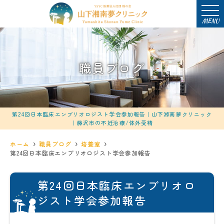
MENU
職員ブログ
第24回日本臨床エンブリオロジスト学会参加報告｜山下湘南夢クリニック
｜藤沢市の不妊治療/体外受精
ホーム
職員ブログ
培養室
第24回日本臨床エンブリオロジスト学会参加報告
第24回日本臨床エンブリオロ
ジスト学会参加報告