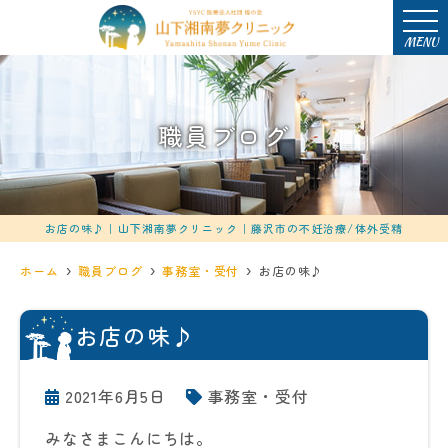
MENU
職員ブログ
お店の味♪｜山下湘南夢クリニック｜藤沢市の不妊治療/体外受精
ホーム
職員ブログ
事務室・受付
お店の味♪
お店の味♪
2021年6月5日
事務室・受付
みなさまこんにちは。