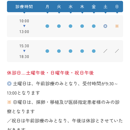
診療時間
月
火
水
木
金
土
日
10:00
●
●
●
●
●
◎
※
13:00
15:30
●
●
●
●
●
／
／
18:30
休診日…土曜午後・日曜午後・祝日午後
◎
土曜日は、午前診療のみとなり、受付時間が9:30～
13:00となります
※
日曜日は、採卵・移植及び医師指定患者様のみの診
察となります
／祝日は午前診療のみとなり、午後は休診とさせていた
だきます