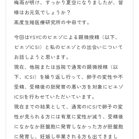
梅雨が明け、すっかり夏空になりましたが、皆
様はお元気でしょうか？
高度生殖医療研究所の中田です。
今回はYSYCのピエゾによる顕微授精（以下、
ピエゾICSI）と私のピエゾとの出会いについて
お話しようと思います。
現在、他院または当院で通常の顕微授精（以
下、ICSI）を繰り返し行って、卵子の変性や不
受精、受精後の胚発育の悪い方を対象にピエゾ
ICSIを行わせていただいています。
現在までの結果として、通常のICSIで卵子の変
性が見られる方には有意に変性が減り、受精後
になかなか胚盤胞に発育しなかった方が胚盤胞
に発育し、妊娠し卒業される方も出てきまし