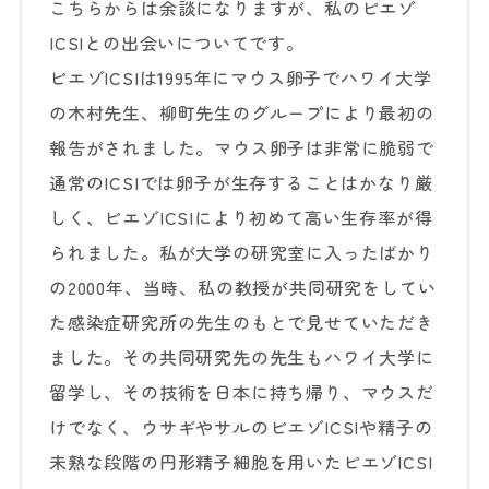
こちらからは余談になりますが、私のピエゾ
ICSIとの出会いについてです。
ピエゾICSIは1995年にマウス卵子でハワイ大学
の木村先生、柳町先生のグループにより最初の
報告がされました。マウス卵子は非常に脆弱で
通常のICSIでは卵子が生存することはかなり厳
しく、ピエゾICSIにより初めて高い生存率が得
られました。私が大学の研究室に入ったばかり
の2000年、当時、私の教授が共同研究をしてい
た感染症研究所の先生のもとで見せていただき
ました。その共同研究先の先生もハワイ大学に
留学し、その技術を日本に持ち帰り、マウスだ
けでなく、ウサギやサルのピエゾICSIや精子の
未熟な段階の円形精子細胞を用いたピエゾICSI