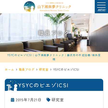
MENU
職員ブログ
YSYCのピエゾICSI｜山下湘南夢クリニック｜藤沢市の不妊治療/体外受
精
ホーム
職員ブログ
研究室
YSYCのピエゾICSI
YSYCのピエゾICSI
2015年7月21日
研究室