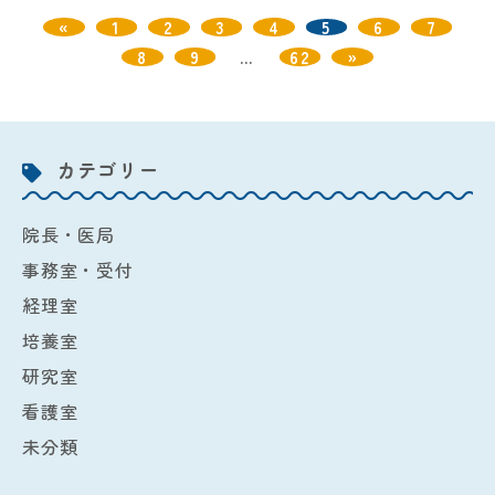
«
1
2
3
4
5
6
7
8
9
…
62
»
カテゴリー
院長・医局
事務室・受付
経理室
培養室
研究室
看護室
未分類