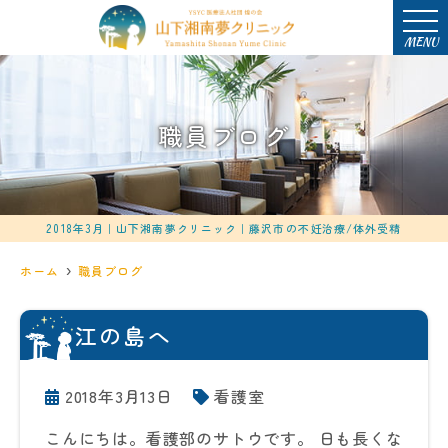
MENU
職員ブログ
2018年3月｜山下湘南夢クリニック｜藤沢市の不妊治療/体外受精
ホーム
職員ブログ
江の島へ
2018年3月13日
看護室
こんにちは。看護部のサトウです。 日も長くな