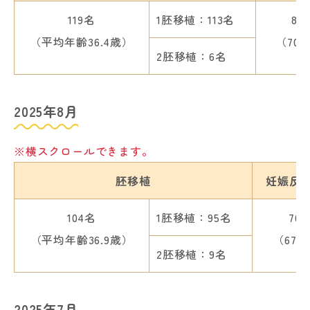
119名
1胚移植：113名
84
（平均年齢36.4歳）
（70.
2胚移植：6名
2025年8月
※横スクロールできます。
胚移植
妊娠反
104名
1胚移植：95名
70
（平均年齢36.9歳）
（67.
2胚移植：9名
2025年7月