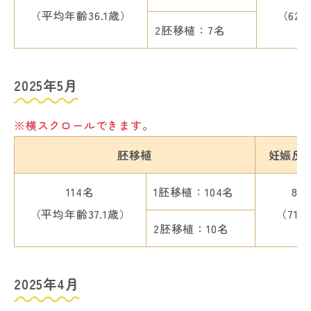
（平均年齢36.1歳）
（62.
2胚移植：7名
2025年5月
※横スクロールできます。
胚移植
妊娠反
114名
1胚移植：104名
82
（平均年齢37.1歳）
（71.
2胚移植：10名
2025年4月