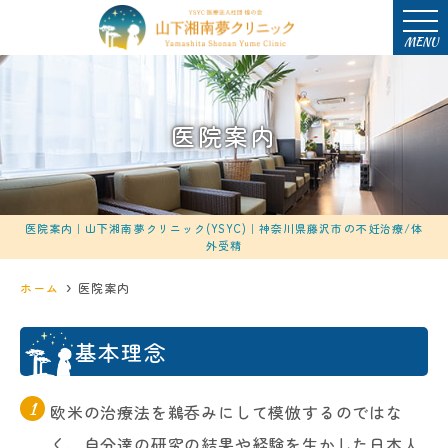
MENU
医院案内
医院案内｜山下湘南夢クリニック(YSYC)｜神奈川県藤沢市の不妊治療/体
外受精
ホーム
医院案内
基本理念
欧米の治療法を鵜呑みにして模倣するのではな
く、自分達の研究の結果や経験を生かした日本人