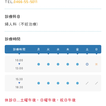
TEL.
0466-55-5011
診療科目
婦人科（不妊治療）
診療時間
診療時間
月
火
水
木
金
土
日
10:00
●
●
●
●
●
◎
※
13:00
15:30
●
●
●
●
●
／
／
18:30
休診日…土曜午後・日曜午後・祝日午後