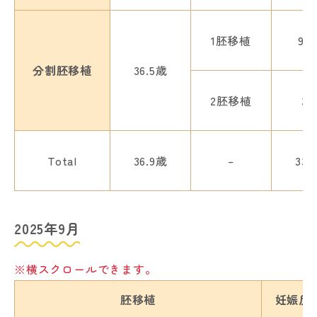
1胚移植
95
分割胚移植
36.5歳
2胚移植
3
Total
36.9歳
–
332
2025年9月
※横スクロールできます。
胚移植
妊娠反