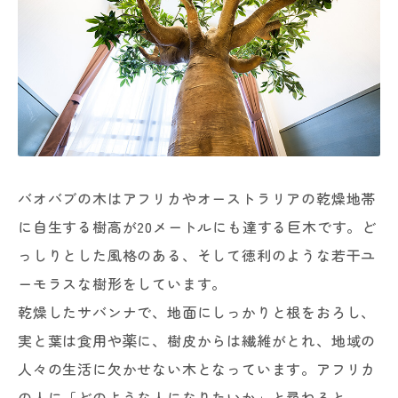
バオバブの木はアフリカやオーストラリアの乾燥地帯
に自生する樹高が20メートルにも達する巨木です。ど
っしりとした風格のある、そして徳利のような若干ユ
ーモラスな樹形をしています。
乾燥したサバンナで、地面にしっかりと根をおろし、
実と葉は食用や薬に、樹皮からは繊維がとれ、地域の
人々の生活に欠かせない木となっています。アフリカ
の人に「どのような人になりたいか」と尋ねると、