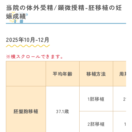
当院の体外受精/顕微授精-胚移植の妊
娠成績
2025年10月-12月
※横スクロールできます。
平均年齢
移植方法
周期
1胚移植
216
胚盤胞移植
37.1歳
2胚移植
18