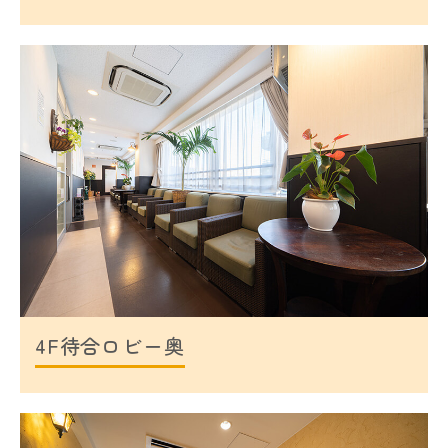
4F待合ロビー奥