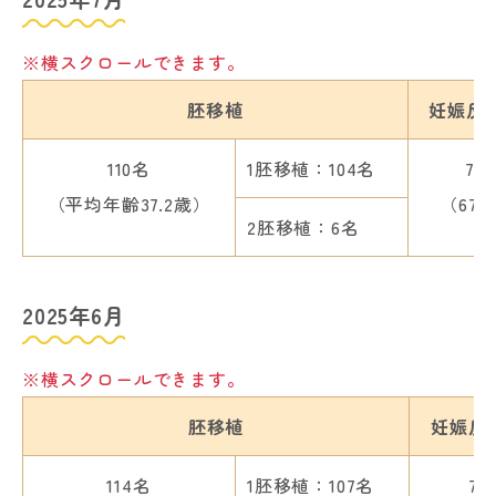
※横スクロールできます。
胚移植
妊娠反
110名
1胚移植：104名
74
（平均年齢37.2歳）
（67.
2胚移植：6名
2025年6月
※横スクロールできます。
胚移植
妊娠反
114名
1胚移植：107名
71