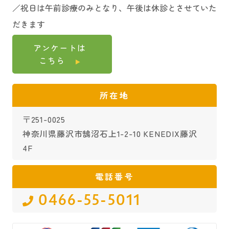
人、山下 直樹
／祝日は午前診療のみとなり、午後は休診とさせていた
2019
2024
【学会発表】Portable WiFiが発生する
錘体形成機構がヒト2細胞期胚で頻発す
Yoshida M, Yamashita N.
【学会発表】多血小板血漿における着
a Y, Abe M, Ochi A, Chen M, Yamashita
だきます
電磁波のヒト精子に対する悪影響と電
る多核形成の引き金になる
床関連因子の測定と臨床的妊娠率の検
2025
N.
【講師】CooperSurgical WEBセミナー
2023
【学会発表】ヒト胚盤胞の発生能、母
磁波保護精液持ち込み容器の開発
第62回日本卵子学会学術集会（2021年6
討
アンケートは
（2025年3月）
体年齢、Gardnerスコアによる分類に共
2022
第64回日本生殖医学会
月オンデマンド配信）学術奨励賞受賞
【学会発表】タイムラプスインキュベ
第23回再生医療学会（2024年3月）
こちら
河野 博臣
通して発現変動する遺伝子の同定
中田久美子
甲斐義輝、河野博臣、山下直樹
ータ（TL）の使用による培養環境の安
山内 啓弘、河野 博臣、山下 直樹
第41回日本受精着床学会学術講演会（2
2025
定化は胚の発育を改善する
【講師】扶桑薬品工業 神奈川ART WEB
所在地
2019
2021
2024
【シンポジウム】「こんなのあったら
【学会発表】デキストラン添加凍結融
023年7月仙台）
【講師】第29回日本臨床エンブリオロ
第63回日本卵子学会学術集会（2022年5
セミナー（2025年2月）
いいな 生殖医療におけるnew technol
解液使用による凍結胚盤胞移植成績の
甲斐義輝、Hailiang Mei、河野博臣、中
ジスト学会ワークショップ PIEZO-ICSI
〒251-0025
月）
河野 博臣
神奈川県藤沢市鵠沼石上1-2-10 KENEDIX藤沢
ogy, new device」極少数精子凍結コン
評価
嶋直綱、高井彩、公文麻美、井上梓、
（2024年1月）
越智 梓、河野 博臣、高井 彩、阿部
4F
2025
テナー「MAYU」の発案・開発から臨床
第62回日本卵子学会学術集会（2021年6
山下直樹
河野 博臣
【講師】第30回日本臨床エンブリオロ
睦、飯村 裕規、中嶋 直綱、陳 默、篠田
応用まで
月オンデマンド配信）
ジスト学会ワークショップ Biopsy（20
真理、吉田 雅人、山下 直樹
電話番号
2023
【学会発表】iDAScoreはPGT-Aの結果
第64回日本生殖医学会学術講演会
河野 博臣、陳 默、越智 梓、高井 彩、
25年1月）
を予測するために有効な因子になる
0466-55-5011
2022
中田久美子
阿部 睦、飯村 裕規、中嶋 直綱、篠田
【講演】ヒトの第一卵割時における紡
河野 博臣
か？
真理、吉田 雅人、山下 直樹
錘体形成は精子中心体に依存する微小
2019
2025
【学会発表】Portable WiFi router 由来
第41回日本受精着床学会学術講演会（2
【学会発表】胚盤胞直径およびTE、IC