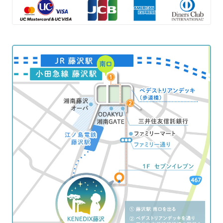
管形成中心によって導かれる
2021
の電磁波がヒト精子の運動性および生
【学会発表】First mitotic spindle form
023年7月仙台）
Mの評価と染色体正倍数性に関する検討
生殖補助医療技術者のためのリカレン
存性に与える影響についての検討
ation led by sperm centrosome-depen
中嶋直綱、河野博臣、高井彩、阿部
第30回日本臨床エンブリオロジスト学
トセミナー（2022年1月）
第37回日本受精着床学会
dent microtubule organising centres m
睦、飯村裕規、越智梓、陳默、篠田真
会（2025年1月）
甲斐義輝
中田久美子
ay cause high incidence of zygotic divi
理、吉田雅人、山下直樹
大会長賞受賞
2022
sion errors in humans.
【ワークショップ】PIEZO-ICSIワーク
阿部 睦、河野 博臣、高井 彩、飯村 裕
2019
2023
【学会発表】大豆レクチンを使用した
【学会発表】Identification of differen
ESHRE 37th virtual annual meeting (20
ショップ実技講師
規、陳 默、山内 啓弘、小出 有紗、チュ
新規ヒト精子凍結液の検討について
tially expressed genes common to the
21 Jun)
第27回日本臨床エンブリオロジスト学
イメイ、落合 恵子、篠田 真理、吉田 雅
第37回日本受精着床学会
developmental potential, maternal ag
Kai Y, Kawano H, Yamashita N.
会（2022年1月）
人、山下 直樹
中田久美子
e, and morphology in human blastocys
河野博臣
2021
【学会発表】Statistical estimation for
ts.
2019
【学会発表】極少数精子凍結保存用コ
incidence of blastocyst trophectoder
ESHRE 39th annual meeting (2023 Jun)
ンテナー“MAYU”およびクライオチュー
m vesicles and efficacy of assisted ha
Kai Y, Mei H, Kawano H, Nakajima N,
ブで凍結融解した精巣上体精子および
tching.
Takai A, Kumon M, Inoue A, Yamashita
精巣内精子の臨床成績
ESHRE 37th virtual annual meeting (20
N.