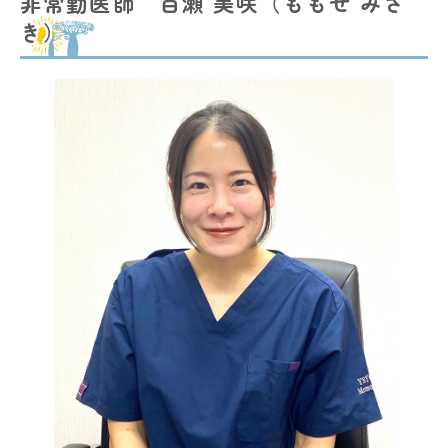
非常勤医師 百瀬 美咲（ももせ みさ
き）