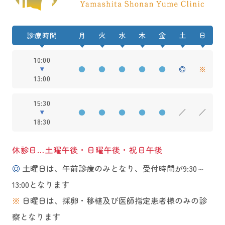
2026
会
第39回日本受精着床学会学術講演会（2
甲斐義輝
e human sperm tail during the early po
【シンポジウム】胚発育不良例に対す
河野 博臣、高井 彩、阿部、睦、飯村 裕
2022
木暮結侑子¹ 河野博臣¹ 八尾竜馬²
021年7月Zoomライブ配信）
【学会発表】Transcriptomic signature
st-fertilization.
る培養液変更の効果
規、陳 默、山内 啓弘、小出、有紗、落
2023
【講師】Summer Workshop 2023バイオ
診療時間
朝山雄太² 高井彩¹ 阿部睦¹ 飯村裕
河野 博臣、高井 彩、阿部 睦、飯村 裕
s in trophectoderm and inner cell mass
ESHRE 40th annual meeting (2024 Jul
第31回日本臨床エンブリオロジスト学
月
火
水
木
金
土
日
合、恵子、篠田 真理、吉田 雅人、山下
プシー講師 (2023年9月東京)
規¹ 陳默¹ 吉田雅人¹ 山下直樹¹
規、中嶋 直綱、陳 默、越智 梓、篠田
of human blastocysts with expected p
y, Netherland)
会 学術大会 シンポジウム1 ラボ成
直樹
10:00
河野 博臣
1.医療法人社団 煌の会 山下湘南夢クリ
真理、吉田 雅人、山下 直樹
regnancy rates.
Kai Y, Iseki H, Matsui T, Yamashita N.
績を維持・向上させるために必要なこ
●
●
●
●
●
◎
※
13:00
2025
ニック 2.扶桑薬品工業株式会社
ESHRE 38th annual meeting (2022 Jul)
【学会発表】A study on the effectiven
と (2026年1月)
2023
【学会発表】THE SPINDLE LOCALIZA
2021
2024
【学会発表】子宮内膜着床能検査に対
【学会発表】デキストラン添加凍結融
Kai Y, Mei H, Kawano H, Nakajima N,
ess the medium containing high-conce
河野博臣
15:30
TION ICSI (SL-ICSI) IMPROVES THE
2019
【著書】リプロダクションの現在 い
する検討 –自然周期に行うべきかホルモ
解液を使用した凍結融解胚盤胞1胚移植
●
●
●
●
●
／
／
Takai A, Kumon M, Inoue A, Yamashita
ntration hyaluronic acid for patients w
FERTILIZATION RATE DECREASED B
18:30
ま精子力を考える 精子力改善プロジ
ン補充周期に行うべきか－
の成績評価
N.
ith a history of implantation failure af
Y AGING .
ェクト「水素分子処置によるヒト精子
第39回日本受精着床学会学術講演会（2
第65回日本卵子学会学術集会（2024年5
ter single embryo transfer
休診日…土曜午後・日曜午後・祝日午後
The 12th Congress of the Asia Pacific
2022
の運動性改善効果」
021年7月Zoomライブ配信）
【学会発表】An analysis of the size of
月）
第70回日本生殖医学会（2025年4月）
◎
土曜日は、午前診療のみとなり、受付時間が9:30～
Initiative on Reproduction (7-10 Septe
臨床泌尿器科12月号 73巻13号 P992-9
山下直樹、吉田 雅人、篠田 真理、河野
micro pronucleus in 2.1 pronuclear zyg
河野 博臣、高井 彩、阿部 睦、飯村 裕
小出 有紗、河野 博臣、高井 彩、阿部
13:00となります
mber 2023, Adelaide)
97
博臣、甲斐義輝、中嶋 直綱
otes by using time-lapse images.
規、陳 默、山内 啓弘、小出 有紗、篠田
睦、飯村 裕規、陳 默、山内 啓弘、チュ
※
日曜日は、採卵・移植及び医師指定患者様のみの診
Kawano H, Takai A, Abe M, Iimura Y, N
中田久美子
ESHRE 38th annual meeting (2022 Jul)
真理、吉田 雅人、山下 直樹
イメイ、落合 恵子、篠田 真理、吉田 雅
察となります
2021
【学会発表】精子中心体に依存する紡
akajima N, Chen M, Ochi A, Shinoda M,
Nakajima N, Kawano H, Takai A, Iimur