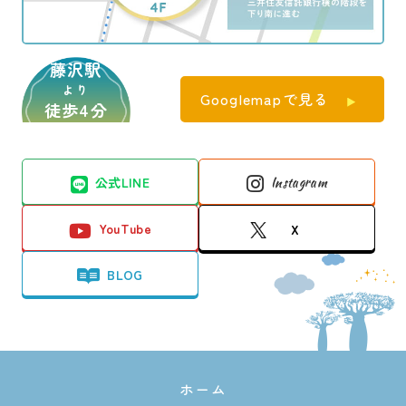
第37回日本受精着床学会
21 Jun)
2023
中田久美子
【学会発表】Does the artificial intellig
Nakajima N. Kawano H. Takai A. Abe
ence-based embryo evaluation, iDASc
藤沢駅
M. Iimura Y. Chen M. Yoshida M. Yamas
2019
【学会発表】極少数精子凍結保存用コ
より
oreⓇ, provide a valuable factor for pr
Googlemapで見る
hita N.
徒歩4分
ンテナー“MAYU”により凍結保存したマ
edicting the result of preimplantation
ウス精巣組織内精子からの産仔作出に
2021
【論文】First mitotic spindle formatio
genetic testing for aneuploidy (PGT-
ついて
n is led by sperm centrosome-depende
A)?
公式LINE
Instagram
第37回日本受精着床学会
nt MTOCs in humans.
ESHRE 39th annual meeting (2023 Jun)
中田久美子
YouTube
X
Reproduction. 2021 161 V1–V4. doi: 10.1
Nakajima N, Kawano H, Takai A, Abe
530/REP-21-0061
M, Chen M, Ochi A, Shinoda M, Yoshida
2019
【学会発表】自主開発した極少数精子
BLOG
Kai Y, Kawano H, Yamashita N.
M, Yamashita N.
凍結保存コンテナー（MAYU）で凍結融
解したTESE精子でICSIを行い妊娠した
2021
2023
【論文】Chromosomal analyses of hu
【講演】クラウドファンディングによ
患者4名の症例報告
man giant diploid oocytes by next-gen
る研究資金調達
ホーム
第38回日本アンドロロジー学会
eration sequencing.
第40回平成不妊研究会（2023年6月）