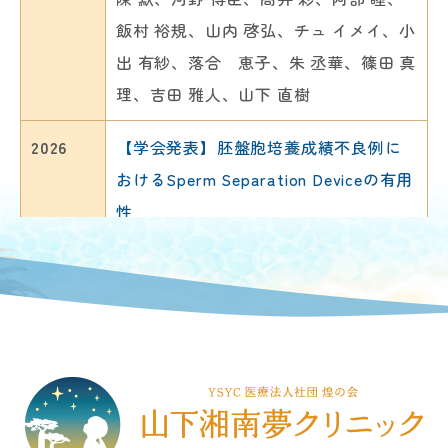
2023
【学会発表】デキストラン添加凍結融
演会
第66回日本生殖医学会学術講演会（202
specimen management in culture envir
第42回日本受精着床学会学術講演会（2
解液を用いた凍結融解胚盤胞の移植成
飯村 裕規、山内 啓弘、チュ イメイ、小
解液使用による凍結融解胚盤胞1胚移植
河野博臣、高井彩、阿部睦、飯村裕
1年11月）
onment”
024年8月大阪）
績の評価
出 有紗、落合 恵子、朱 丞華、篠田 真
成績の評価
規、中嶋直綱、陳默、木暮結侑子、吉
山下直樹、吉田 雅人、篠田 真理、中嶋
日本臨床エンブリオロジスト学会雑
甲斐 義輝、山田 秀俊、山下 直樹
第43回日本受精着床学会（2025年8月、
理、吉田 雅人、山下 直樹
第68回日本生殖医学会学術講演会（202
田雅人、山下直樹
直綱、河野 博臣
誌 Vol.24,1-8,2022
名古屋）
2024
2026
3年11月金沢）
【学会発表】Sperm Separation Device
【学会発表】胚盤胞培養成績不良例に
河野博臣、山下直樹
落合 恵子、河野 博臣、高井 彩、阿部
2020
2021
【講師】「ピエゾICSI ワークショッ
【学会発表】ヒト・マウス間における
河野博臣、高井彩、阿部睦、飯村裕
が効果的であった反復不成功例に関す
おけるSperm Separation Deviceの有用
睦、飯村 裕規、陳 默、山内 啓弘、小出
2022
プ」
第一卵割時の紡錘体形成過程の比較解
【学会発表】妊娠予測に基づくヒト胚
規、中嶋直綱、陳默、越智梓、山内啓
る報告
性
有紗、チュ イメイ、篠田 真理、吉田 雅
第25回日本臨床エンブリオロジスト学
析
盤胞の栄養外胚葉および内部細胞塊の
弘、篠田真理、吉田雅人、山下直樹
第42回日本受精着床学会学術講演会（2
第31回日本臨床エンブリオロジスト学
人、山下 直樹
会
第39回日本受精着床学会学術講演会（2
トランスクリプトーム解析
024年8月大阪）
会(2026年1月)
2023
【講演】ヒト胚盤胞の発生能、母体年
2025
河野博臣
021年7月Zoomライブ配信）
第40回日本受精着床学会学術講演会（2
河野 博臣、高井 彩、阿部 睦、飯村 裕
【学会発表】採卵時卵子の成熟度、媒
チュ イメイ、河野 博臣、高井 彩、阿部
齢、Gardnerスコアによる分類に共通し
甲斐義輝、河野博臣、山下直樹
022年7月）
規、陳 默、山内 啓弘、小出 有紗、篠田
精条件および卵子所見とdirect cleavag
睦、飯村 裕規、陳 默、山内 啓弘、小出
2020
【学会発表】ミネラルオイルはC-IVFの
て発現変動する遺伝子の同定
甲斐義輝、Hailiang Mei、河野博臣、中
真理、吉田 雅人、山下 直樹
e発生の関連性
有紗、落合 恵子、朱 丞華、篠田 真
2021
受精率に影響を及ぼす
【学会発表】短時間媒精における媒精
vivola-insights Webセミナー（2023年10
嶋直綱、高井彩、公文麻美、井上梓、
第66回日本卵子学会（2025年5月、6
理、吉田 雅人、山下 直樹
2024
第25回日本臨床エンブリオロジスト学
時間と使用培養液の影響について
月）
【学会発表】Structural changes of th
山下直樹
月）