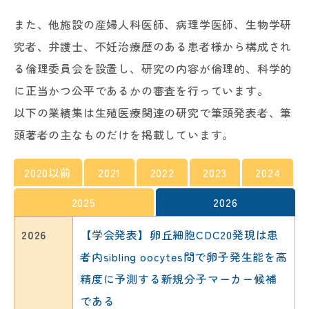
また、他施設の産婦人科医師、病理学医師、生物学研
究者、弁護士、不妊治療歴のある患者様から構成され
る倫理委員会を設置し、研究の内容が倫理的、科学的
に正当かつ公平であるかの審査を行っています。
以下の業績集は生殖医療関連の研究で筆頭発表者、筆
頭著者の主なものだけを掲載しています。
2020以前
2021
2022
2023
2024
2025
2026
2020
2021
2022
2023
2024
2025
2026
【特許取得】特許第6774420号
【学会発表】ヒトの第一卵割時におけ
【学会発表】超解像イメージングによ
【講演】イメージングで垣間見るヒト
【学会発表】胚盤胞直径およびTE、IC
【講演】ヒト第一卵割における紡錘体
【学会発表】卵丘細胞CDC20発現は患
発明の名称：培養容器の表示用シール
る紡錘体形成は精子中心体に依存する
り捉えたヒト受精卵における精子尾部
受精卵の発生メカニズム、ニコンウェ
Mの評価と染色体正倍数性に関する検討
形成ダイナミクス：マウスとの比較で
者内sibling oocytes間で卵子発生能を高
登録日：令和2年10月6日
微小管形成中心によって導かれる
先端のひげ根様構造
ブセミナー（2023年12月）
第69回日本受精着床学会学術講演会（2
明らかになる精子中心体の役割とライ
精度に予測する新規分子マーカー候補
発明者：山下直樹、中田久美子、河野
第66回日本生殖医学会学術講演会（202
第67回日本生殖医学会学術講演会（202
甲斐義輝
024年11月名古屋）
ブセルイメージングによる新たな視点
である