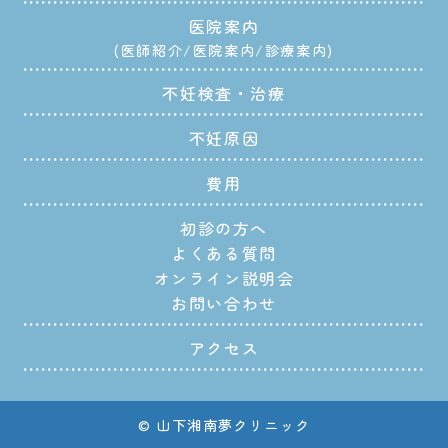
中田久美子
医院案内
Reproductive Medicine and Biology. 20
甲斐義輝
医師紹介
医院案内
診療案内
21;00:1-7. doi: 10.1002/rmb2.12378
2019
【学会発表】L-カルニチンを含有する
2023
【学会発表】
優秀演題賞受賞
Kawano H, Yamashita N, Itou J, Kashi
不妊検査・治療
培養液による精子調整および媒精が培
受精から第二卵割に至るヒト精子尾部
wazaki N.
養成績に与える影響について
不妊原因
における形態変化の超解像イメージン
第60回日本卵子学会
2021
【講演】胚凍結融解（ガラス化法）に
グ解析
費用
越智梓、河野博臣、高井彩、阿部睦、
おけるデキストランの有用性について
第64回日本卵子学会学術集会（2023年5
初診の方へ
飯村裕規、中嶋直綱、陳默、田中結侑
～Vit Kit-NXの製品評価～
月）
よくある質問
子、吉田雅人、山下直樹
FUJIFILM Irvine Scientific社 WEBセミ
甲斐義輝、山下直樹
オンライン説明会
お問い合わせ
ナー（2021年3月オンライン）
2019
【学会発表】Portable WiFi router 由来
2023
【学会発表】Direct Cleavageは胚盤胞
河野博臣
の電磁波がヒト精子に与える影響につ
アクセス
の染色体異数性や胚盤胞移植後の臨床
いての検討
2021
【講演】初期胚の蛍光イメージング 〜
成績に影響するか
第60回卵子学会
臨床への応用から基礎研究まで〜
第64回日本卵子学会学術集会（2023年5
© 山下湘南夢クリニック
中田久美子