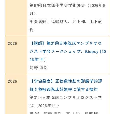
博臣
1年11月）
2年11月）
阿部 睦、河野 博臣、高井 彩、飯村 裕
第43回日本受精着床学会学術講演会カ
第67回日本卵子学会学術集会（2026年6
2023
【パネリスト】第二回胚評価ラウンド
甲斐義輝、河野博臣、山下直樹
甲斐義輝、河野博臣、山下直樹
規、陳 默、山内 啓弘、チュ イメイ、小
レントトピックス（2025年8月、名古
月）
2020
【学会発表】Trophectoderm Vesicles
テーブルディスカッション、ESフォー
出 有紗、篠田 真理、吉田 雅人、山下
屋）
甲斐義輝、福嶋悠人、井上梓、山下直
2021
2022
発生条件の統計学的推定とAssisted Ha
【学会発表】Spindle localization ICSI
【学会発表】Direct cleavage が認めら
ラム（2023年12月）
直樹
甲斐義輝
樹
tching有効性の検討
はICSI後の胚培養成績を安定させる
れた胚の培養成績および移植成績に関
河野博臣
2024
2025
2026
第65回日本生殖医学会学術講演会・総
第66回日本生殖医学会学術講演会（202
する検討
【学会発表】多血小板血漿における着
【学会発表】Direct cleavage発生の予
【講師】第31回日本臨床エンブリオロ
2023
【学会発表】卵胞液中の卵胞刺激ホル
会
1年11月）
第67回日本生殖医学会学術講演会（202
床関連因子の測定と臨床的妊娠率の検
測因子に関する検討
ジスト学会ワークショップ、Biopsy (20
モン、プール化して見るか？個別に見
中嶋直綱、河野博臣、甲斐義輝、高井
河野 博臣、高井 彩、阿部 睦、飯村 裕
2年11月）
討
第43回日本受精着床学会（2025年8月、
26年1月)
るか？～卵子発育環境から卵子の質に
彩、阿部睦、飯村裕規、陳默、木暮結
規、中嶋 直綱、陳 默、越智 梓、篠田
河野博臣、高井彩、阿部睦、飯村裕
第39回医療研究フォーラム（2024年9月
名古屋）
河野 博臣
関わる因子を探索するための予備検討
侑子、吉田雅人、山下直樹
真理、吉田 雅人、山下 直樹
規、中嶋直綱、陳默、越智梓、篠田真
愛媛）
河野 博臣、高井 彩、阿部 睦、飯村 裕
2026
～
【学会発表】正倍数性胚の形態学的評
理、吉田雅人、山下直樹
山内 啓弘
規、陳 默、山内 啓弘、小出 有紗、チュ
2020
2021
【学会発表】Conventional-IVFによる
【学会発表】AMH値が正常域（1-7ng/
第68回日本生殖医学会学術講演会（202
価と移植後臨床妊娠率に関する検討
イメイ、落合 恵子、篠田 真理、吉田 雅
2022
2024
受精の有無の短時間確認とRescue-ICSI
ml）にある患者の理想的な採卵卵子数4
【論文】胚培養環境に対する検体管理
3年11月金沢）
【学会発表】卵胞液のメタボローム解
第31回日本臨床エンブリオロジスト学
人、山下 直樹
を併用する有用性の検討
-5個を実現するための低刺激排卵誘発
用ラベルの影響に関する検討
甲斐義輝、山内啓弘、山下直樹
析によるヒト卵子の質に関わる因子の
会（2026年1月）
2025
第38回日本受精着床学会総会・学術講
法の検討
”Examination of the use of labels for
探索
【学会発表】デキストラン添加凍結融
陳 默、河野 博臣、高井 彩、阿部 睦、