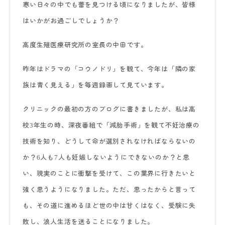
寒い日々の中でも蕾を見つける頃になりましたが、皆様
はいかがお過ごしでしょうか？
高度生殖医療研究所の室長の中田です。
昨年はドラマの「コウノドリ」を観て、今年は「隣の家
族は青く見える」を毎週録画して見ています。
クリニックの最初の方のブログに書きましたが、私は高
校
年生の時、深夜番組で「減胎手術」を観て不妊治療の
3
技術を知り、どうして命が選別されなければならないの
か？
人も
人も妊娠しないようにできないのか？と思
6
7
い、現実のことに衝撃を受けて、この業界に行きたいと
強く思うようになりました。ただ、思ったからと言って
も、その道に進めるほど世の中は甘くはなく、受験に失
敗し、浪人生活を送ることになりました。