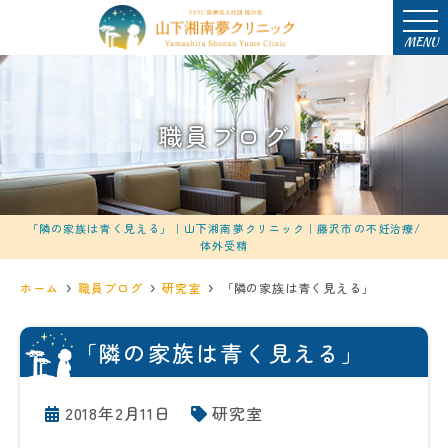
MENU
職員ブログ
「隣の家族は青く見える」｜山下湘南夢クリニック｜藤沢市の不妊治療/
体外受精
ホーム
職員ブログ
研究室
「隣の家族は青く見える」
「隣の家族は青く見える」
2018年2月11日
研究室