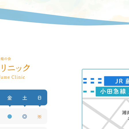
金
土
日
●
◎
※