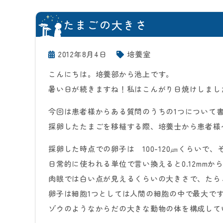
たまごの大きさ
2012年8月4日
培養室
こんにちは。培養部から池上です。
暑い日が続きますね！私はこんがり日焼けしまし
今回は患者様からある質問のうちの1つについて
採卵したたまごを移植する際、培養士から患者様
採卵した時点での卵子は 100-120㎛くらいで
日常的に使われる単位で言い換えると0.12mmから
肉眼では白い点が見えるくらいの大きさで、たら
卵子は細胞1つとしては人間の細胞の中で最大で
ゾウのようなからだの大きな動物の体を構成して