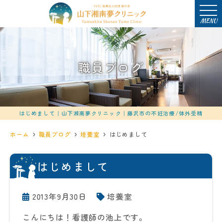
MENU
職員ブログ
はじめまして｜山下湘南夢クリニック｜藤沢市の不妊治療/体外受精
ホーム
職員ブログ
培養室
はじめまして
はじめまして
2013年9月30日
培養室
こんにちは！看護師の池上です。