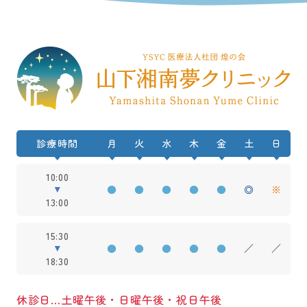
診療時間
月
火
水
木
金
土
日
10:00
●
●
●
●
●
◎
※
13:00
15:30
●
●
●
●
●
／
／
18:30
休診日…土曜午後・日曜午後・祝日午後