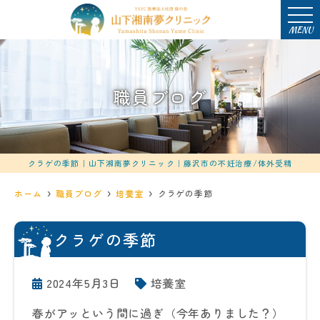
MENU
職員ブログ
クラゲの季節｜山下湘南夢クリニック｜藤沢市の不妊治療/体外受精
ホーム
職員ブログ
培養室
クラゲの季節
クラゲの季節
2024年5月3日
培養室
春がアッという間に過ぎ（今年ありました？）