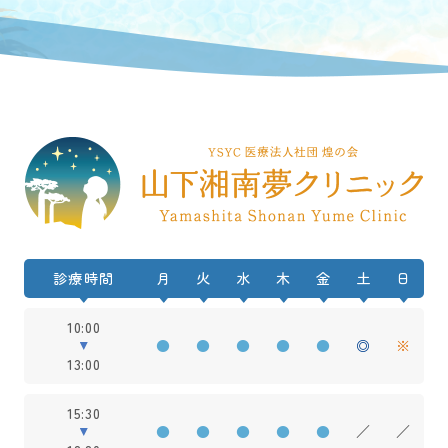
診療時間
月
火
水
木
金
土
日
10:00
●
●
●
●
●
◎
※
13:00
15:30
●
●
●
●
●
／
／