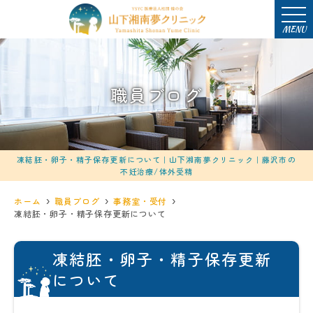
MENU
職員ブログ
凍結胚・卵子・精子保存更新について｜山下湘南夢クリニック｜藤沢市の
不妊治療/体外受精
ホーム
職員ブログ
事務室・受付
凍結胚・卵子・精子保存更新について
凍結胚・卵子・精子保存更新
について