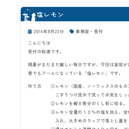
塩レモン
2014年8月23日
事務室・受付
こんにちは
受付の松浦です。
残暑がまだまだ厳しい毎日ですが、今回は食欲が
巷でもブームになっている「塩レモン」です。
作り方 ①レモン（国産、ノーワックスのもの
こすりつけ流水で洗って水気をしっか
②レモンを縦８等分のくし形に切る。
③レモン全量の１０％の塩を加え、全体に
入れ、大きめのラップで落とし蓋をし、