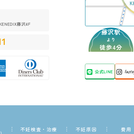
ENEDIX藤沢4F
藤沢駅
11
より
徒歩4分
公式LINE
Inst
不妊検査・治療
不妊原因
費用
内