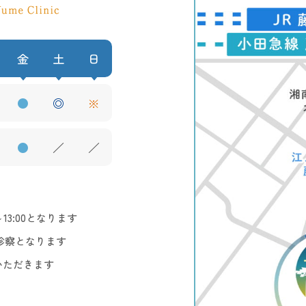
金
土
日
●
◎
※
●
／
／
3:00となります
診察となります
いただきます