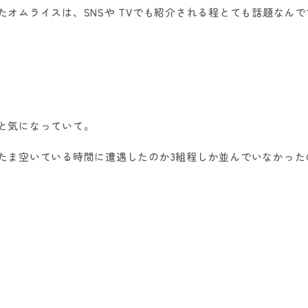
たオムライスは、
SNS
や
TV
でも紹介される程とても話題なんで
と気になっていて。
たま空いている時間に遭遇したのか
3
組程しか並んでいなかった