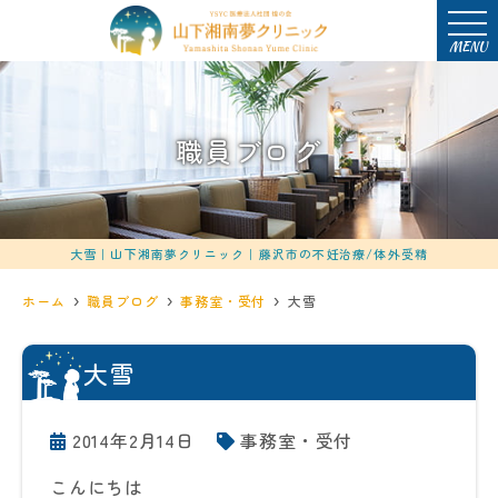
MENU
職員ブログ
大雪｜山下湘南夢クリニック｜藤沢市の不妊治療/体外受精
ホーム
職員ブログ
事務室・受付
大雪
大雪
2014年2月14日
事務室・受付
こんにちは