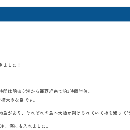
きました！
時間は羽田空港から那覇経由で約3時間半位。
結構大きな島です。
地島があり、それぞれの島へ大橋が架けられていて橋を渡って
OK、海にも入れました。