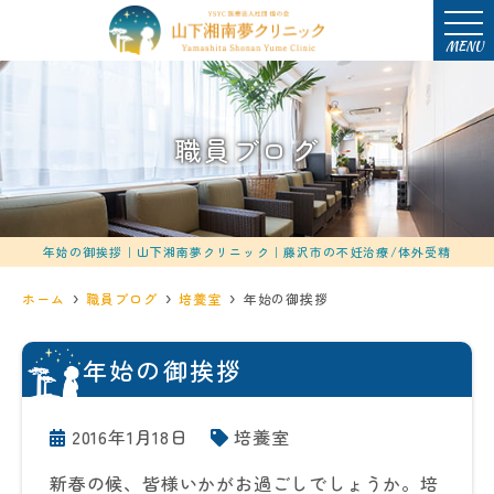
MENU
職員ブログ
年始の御挨拶｜山下湘南夢クリニック｜藤沢市の不妊治療/体外受精
ホーム
職員ブログ
培養室
年始の御挨拶
年始の御挨拶
2016年1月18日
培養室
新春の候、皆様いかがお過ごしでしょうか。培