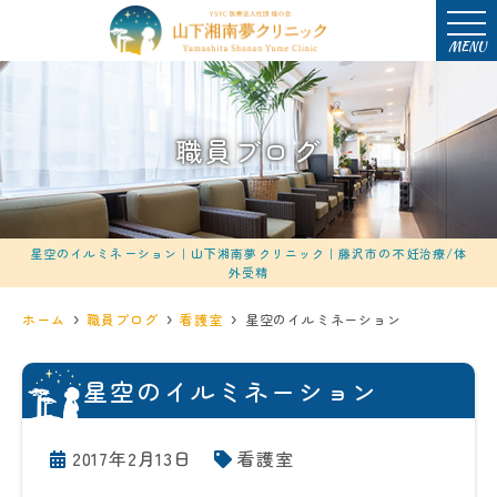
MENU
職員ブログ
星空のイルミネーション｜山下湘南夢クリニック｜藤沢市の不妊治療/体
外受精
ホーム
職員ブログ
看護室
星空のイルミネーション
星空のイルミネーション
2017年2月13日
看護室