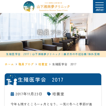
MENU
職員ブログ
生殖医学会 2017｜山下湘南夢クリニック｜藤沢市の不妊治療/体外受精
ホーム
職員ブログ
培養室
生殖医学会 2017
生殖医学会 2017
2017年11月23日
培養室
今年も残すところ一ヶ月となり、一気に冬へと季節が進