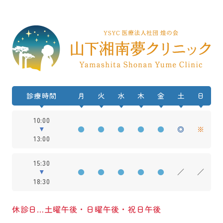
診療時間
月
火
水
木
金
土
日
10:00
●
●
●
●
●
◎
※
13:00
15:30
●
●
●
●
●
／
／
18:30
休診日…土曜午後・日曜午後・祝日午後