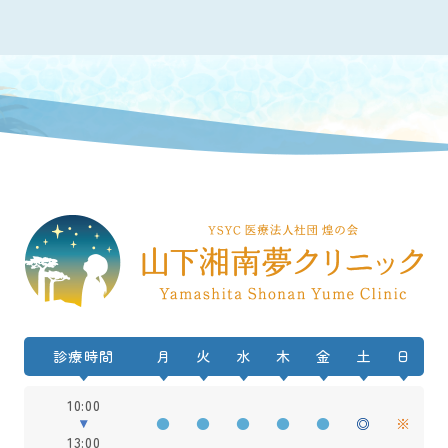
診療時間
月
火
水
木
金
土
日
10:00
●
●
●
●
●
◎
※
13:00