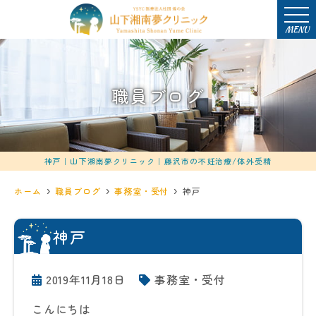
MENU
職員ブログ
神戸｜山下湘南夢クリニック｜藤沢市の不妊治療/体外受精
ホーム
職員ブログ
事務室・受付
神戸
神戸
2019年11月18日
事務室・受付
こんにちは