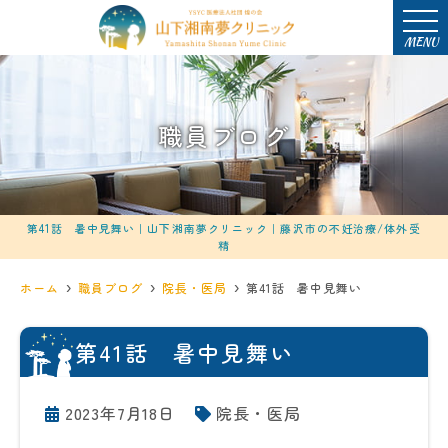
MENU
職員ブログ
第41話 暑中見舞い｜山下湘南夢クリニック｜藤沢市の不妊治療/体外受
精
ホーム
職員ブログ
院長・医局
第41話 暑中見舞い
第41話 暑中見舞い
2023年7月18日
院長・医局