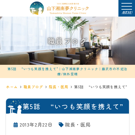
MENU
職員ブログ
第5話 “いつも笑顔を携えて”｜山下湘南夢クリニック｜藤沢市の不妊治
療/体外受精
ホーム
職員ブログ
院長・医局
第5話 “いつも笑顔を携えて”
第5話 “いつも笑顔を携えて”
2013年2月22日
院長・医局