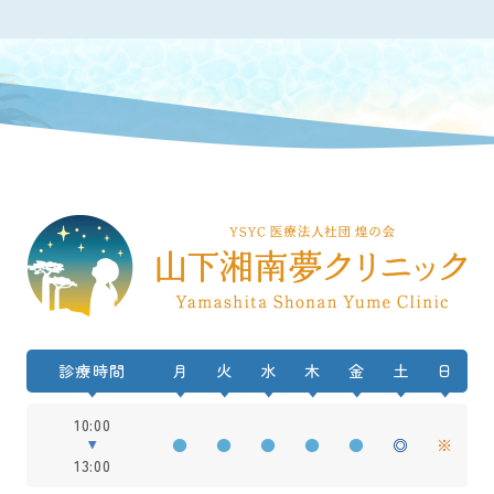
診療時間
月
火
水
木
金
土
日
10:00
●
●
●
●
●
◎
※
13:00