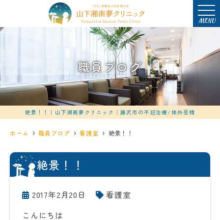
MENU
職員ブログ
絶景！！｜山下湘南夢クリニック｜藤沢市の不妊治療/体外受精
ホーム
職員ブログ
看護室
絶景！！
絶景！！
2017年2月20日
看護室
こんにちは