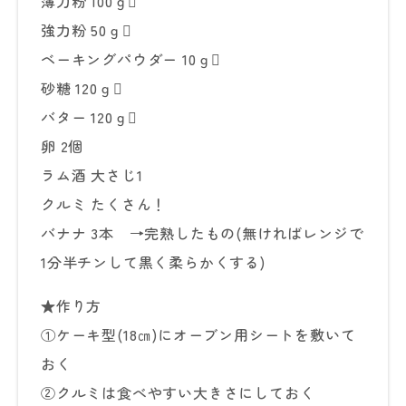
薄力粉 100ｇ
強力粉 50ｇ
ベーキングパウダー 10ｇ
砂糖 120ｇ
バター 120ｇ
卵 2個
ラム酒 大さじ1
クルミ たくさん！
バナナ 3本 →完熟したもの(無ければレンジで
1分半チンして黒く柔らかくする)
★作り方
①ケーキ型(18㎝)にオーブン用シートを敷いて
おく
②クルミは食べやすい大きさにしておく