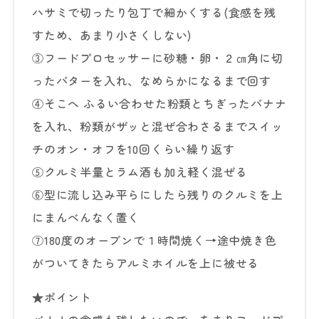
ハサミで切ったり包丁で細かくする(食感を残
すため、あまり小さくしない)
③フードプロセッサーに砂糖・卵・２㎝角に切
ったバターを入れ、なめらかになるまで回す
④そこへ ふるい合わせた粉類とちぎったバナナ
を入れ、粉類がザッと混ぜ合わさるまでスイッ
チのオン・オフを10回くらい繰り返す
⑤クルミ半量とラム酒も加え軽く混ぜる
⑥型に流し込み平らにしたら残りのクルミを上
にまんべんなく置く
⑦180度のオーブンで１時間焼く→途中焼き色
がついてきたらアルミホイルを上に被せる
★ポイント