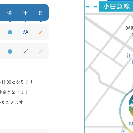
金
土
日
●
◎
※
●
／
／
3:00となります
診察となります
いただきます