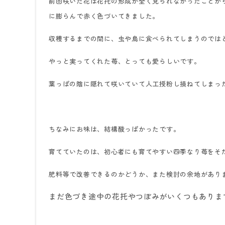
前回咲いた花は花托の形成が全く見られなかったことか
に膨らんで赤く色づいてきました。
収穫するまでの間に、虫や鳥に食べられてしまうのでは
やっと実ってくれた苺、とっても愛らしいです。
葉っぱの陰に隠れて咲いていて人工授粉し損ねてしまっ
ちなみにお味は、結構酸っぱかったです。
育てていたのは、初心者にも育てやすい四季なり苺をそ
肥料等で改善できるのかどうか、また検討の余地があり
まだ色づき途中の花托やつぼみがいくつもありま