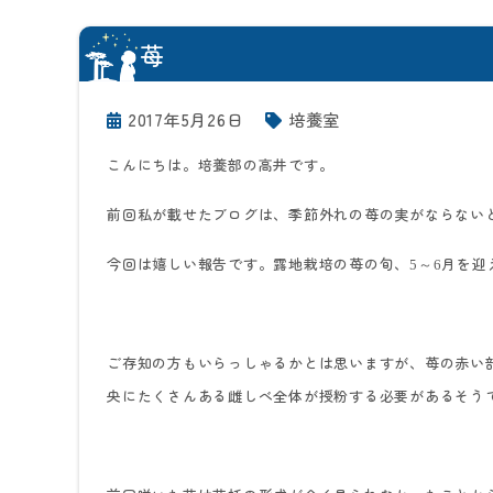
苺
2017年5月26日
培養室
こんにちは。培養部の高井です。
前回私が載せたブログは、季節外れの苺の実がならない
今回は嬉しい報告です。露地栽培の苺の旬、
～
月を迎
5
6
ご存知の方もいらっしゃるかとは思いますが、苺の赤い
央にたくさんある雌しべ全体が授粉する必要があるそう