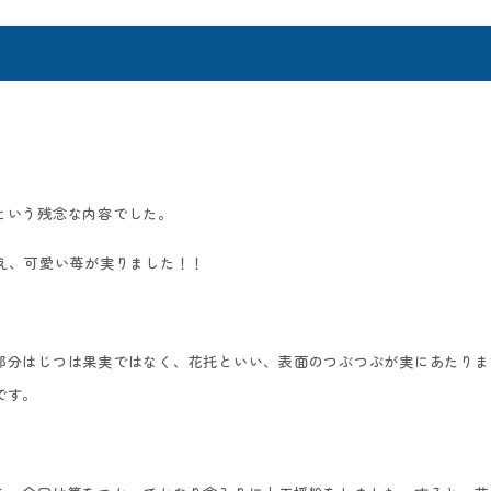
という残念な内容でした。
え、可愛い苺が実りました！！
部分はじつは果実ではなく、花托といい、表面のつぶつぶが実にあたりま
です。