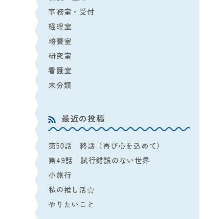
事務室・受付
経理室
培養室
研究室
看護室
未分類
最近の投稿
第50話 終話（再び心を込めて）
第49話 試行錯誤のない世界
小旅行
私の推し活☆
やりたいこと