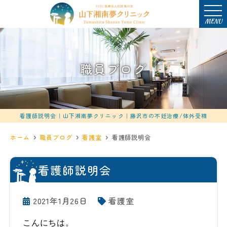
MENU
職員ブログ
看護師説明会｜山下湘南夢クリニック｜藤沢市の不妊治療/体外受精
ホーム
職員ブログ
看護室
看護師説明会
看護師説明会
2021年1月26日
看護室
こんにちは。