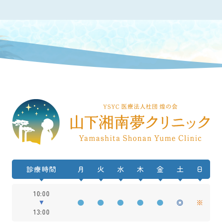
診療時間
月
火
水
木
金
土
日
10:00
●
●
●
●
●
◎
※
13:00