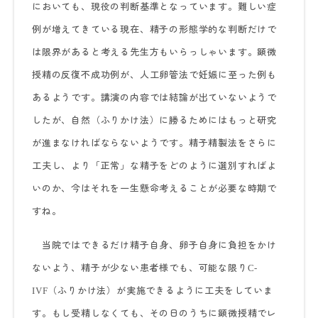
においても、現役の判断基準となっています。難しい症
例が増えてきている現在、精子の形態学的な判断だけで
は限界があると考える先生方もいらっしゃいます。顕微
授精の反復不成功例が、人工卵管法で妊娠に至った例も
あるようです。講演の内容では結論が出ていないようで
したが、自然（ふりかけ法）に勝るためにはもっと研究
が進まなければならないようです。精子精製法をさらに
工夫し、より「正常」な精子をどのように選別すればよ
いのか、今はそれを一生懸命考えることが必要な時期で
すね。
当院ではできるだけ精子自身、卵子自身に負担をかけ
ないよう、精子が少ない患者様でも、可能な限り
C-
（ふりかけ法）が実施できるように工夫をしていま
IVF
す。もし受精しなくても、その日のうちに顕微授精でレ