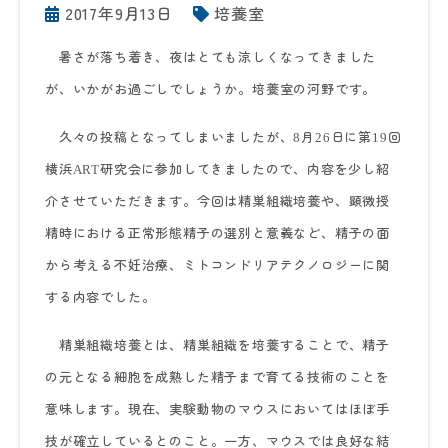
2017年9月13日
培養室
暑さが落ち着き、夜はとても涼しくなってきました
が、いかがお過ごしでしょうか。培養室の河野です。
久々の投稿となってしまいましたが、
月
日に第
回
8
26
19
横浜
研究会に参加してきましたので、内容を少し紹
ART
介させていただきます。今回は精巣組織培養や、顕微授
精時における正常形態精子の選別と意義など、精子の面
から考える不妊治療、ミトコンドリアテクノロジーに関
する内容でした。
精巣組織培養とは、精巣組織を培養することで、精子
の元となる細胞を成熟した精子まで育てる技術のことを
意味します。現在、実験動物のマウスにおいてはほぼ手
技が確立しているとのこと。一方、マウスでは良好な結