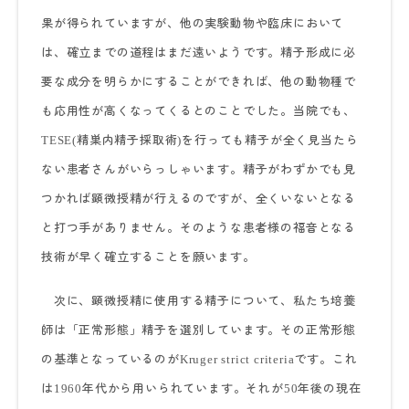
果が得られていますが、他の実験動物や臨床において
は、確立までの道程はまだ遠いようです。精子形成に必
要な成分を明らかにすることができれば、他の動物種で
も応用性が高くなってくるとのことでした。当院でも、
精巣内精子採取術
を行っても精子が全く見当たら
TESE(
)
ない患者さんがいらっしゃいます。精子がわずかでも見
つかれば顕微授精が行えるのですが、全くいないとなる
と打つ手がありません。そのような患者様の福音となる
技術が早く確立することを願います。
次に、顕微授精に使用する精子について、私たち培養
師は「正常形態」精子を選別しています。その正常形態
の基準となっているのが
です。これ
Kruger strict criteria
は
年代から用いられています。それが
年後の現在
1960
50