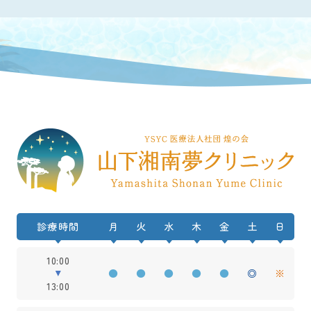
診療時間
月
火
水
木
金
土
日
10:00
●
●
●
●
●
◎
※
13:00