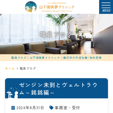
MENU
職員ブログ
職員ブログ｜山下湘南夢クリニック｜藤沢市の不妊治療/体外受精
ホーム
職員ブログ
ゼンジン未到とヴェルトラウ
ム～銘銘編～
2024年8月31日
事務室・受付