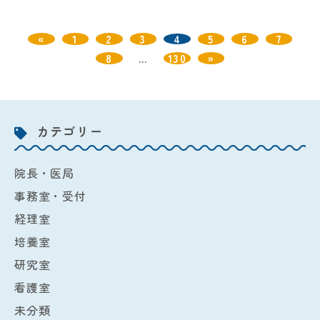
«
1
2
3
4
5
6
7
8
…
130
»
カテゴリー
院長・医局
事務室・受付
経理室
培養室
研究室
看護室
未分類