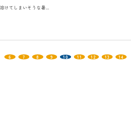
、溶けてしまいそうな暑…
6
7
8
9
10
11
12
13
14